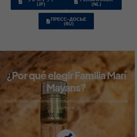
(JP)
(NL)
ПРЕСС-ДОСЬЕ
(RU)
¿Por qué elegir Familia Marí
Mayans?
Espirituosos, infusiones y productos gourmet con
la calidad de
siempre