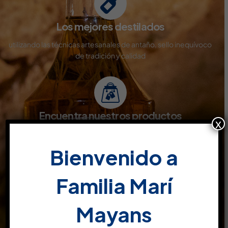
Los mejores destilados
utilizando las técnicas artesanales de antaño, sello inequívoco
de tradición y calidad
Encuentra nuestros productos
x
Disponibles en todo tipo de superficies comerciales y venta
online
Bienvenido a
Familia Marí
Productos de calidad
Mayans
son el resultado de pruebas y conocimientos, estudiados y