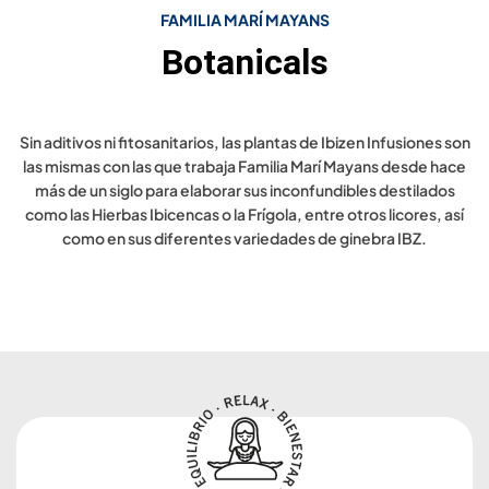
FAMILIA MARÍ MAYANS
Botanicals
Sin aditivos ni fitosanitarios, las plantas de Ibizen Infusiones son
las mismas con las que trabaja Familia Marí Mayans desde hace
más de un siglo para elaborar sus inconfundibles destilados
como las Hierbas Ibicencas o la Frígola, entre otros licores, así
como en sus diferentes variedades de ginebra IBZ.