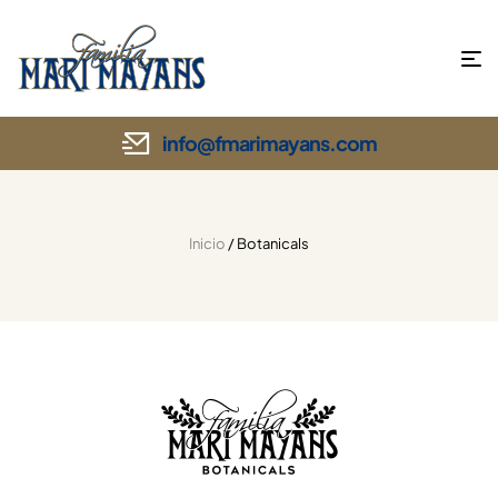
info@fmarimayans.com
Inicio
/ Botanicals