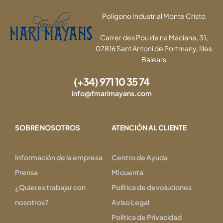
Polígono Industrial Monte Cristo
Carrer des Pou de na Maciana, 31,
07816 Sant Antoni de Portmany, Illes
Balears
(+34) 971 10 35 74
info@fmarimayans.com
SOBRE NOSOTROS
ATENCIÓN AL CLIENTE
Información de la empresa
Centro de Ayuda
Prensa
Mi cuenta
¿Quieres trabajar con
Política de devoluciones
nosotros?
Aviso Legal
Política de Privacidad