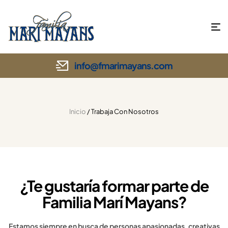
info@fmarimayans.com
Inicio
/ Trabaja Con Nosotros
¿Te gustaría formar parte de
Familia Marí Mayans?
Estamos siempre en busca de personas apasionadas, creativas