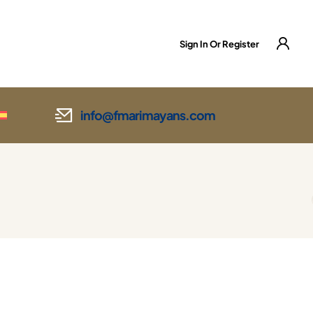
Sign In Or Register
info@fmarimayans.com