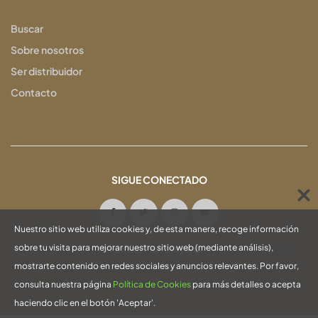
Buscar
Sobre nosotros
Ser distribuidor
Contacto
SIGUE CONECTADO
Nuestro sitio web utiliza cookies y, de esta manera, recoge información
Copyright © 2024
Familia Marí Mayans
. Todos los derechos
sobre tu visita para mejorar nuestro sitio web (mediante análisis),
reservados
mostrarte contenido en redes sociales y anuncios relevantes. Por favor,
consulta nuestra página
Política de Cookies
para más detalles o acepta
haciendo clic en el botón 'Aceptar'.