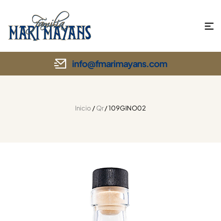
info@fmarimayans.com
Inicio
/
Qr
/ 109GINO02