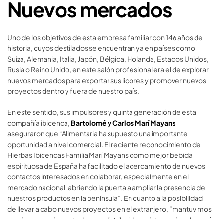
Nuevos mercados
Uno de los objetivos de esta empresa familiar con 146 años de
historia, cuyos destilados se encuentran ya en países como
Suiza, Alemania, Italia, Japón, Bélgica, Holanda, Estados Unidos,
Rusia o Reino Unido, en este salón profesional era el de explorar
nuevos mercados para exportar sus licores y promover nuevos
proyectos dentro y fuera de nuestro país.
En este sentido, sus impulsores y quinta generación de esta
compañía ibicenca,
Bartolomé y Carlos Marí Mayans
aseguraron que “Alimentaria ha supuesto una importante
oportunidad a nivel comercial. El reciente reconocimiento de
Hierbas Ibicencas Familia Marí Mayans como mejor bebida
espirituosa de España ha facilitado el acercamiento de nuevos
contactos interesados en colaborar, especialmente en el
mercado nacional, abriendo la puerta a ampliar la presencia de
nuestros productos en la península”. En cuanto a la posibilidad
de llevar a cabo nuevos proyectos en el extranjero, “mantuvimos