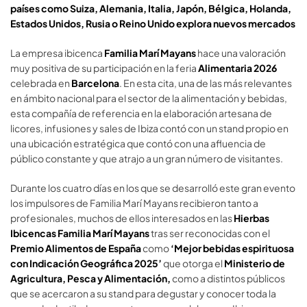
países como
Suiza, Alemania, Italia, Japón, Bélgica, Holanda,
Estados Unidos, Rusia o Reino Unido
explora nuevos mercados
La empresa ibicenca
Familia Marí Mayans
hace una valoración
muy positiva de su participación en la feria
Alimentaria 2026
celebrada en
Barcelona
. En esta cita, una de las más relevantes
en ámbito nacional para el sector de la alimentación y bebidas,
esta compañía de referencia en la elaboración artesana de
licores, infusiones y sales de Ibiza contó con un stand propio en
una ubicación estratégica que contó con una afluencia de
público constante y que atrajo a un gran número de visitantes.
Durante los cuatro días en los que se desarrolló este gran evento
los impulsores de Familia Marí Mayans recibieron tanto a
profesionales, muchos de ellos interesados en las
Hierbas
Ibicencas Familia Marí Mayans
tras ser reconocidas con el
Premio Alimentos de España
como
‘Mejor bebidas espirituosa
con Indicación Geográfica 2025’
que otorga el
Ministerio de
Agricultura, Pesca y Alimentación,
como a distintos públicos
que se acercaron a su stand para degustar y conocer toda la