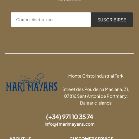
Monte Cristo Industrial Park
Street des Pou de na Maciana, 31,
07816 Sant Antoni de Portmany,
Balearic Islands
(+34) 971 10 35 74
info@fmarimayans.com
ABOUT US
CUSTOMER SERVICE