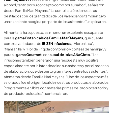
alcohol, tanto por su concepto como por su sabor”, señalaron
desde Familia Marí Mayans. “La combinación de nuestros
destilados con los granizados de Los Valencianos también tuvo
una excelente acogida por parte de los asistentes”, explicaron.
Alimentaria ha supuesto, asimismo, un excelente escaparate
para la
gama Botanicals de Familia Marí Mayans
, que cuenta
con tres variedades de
IBIZEN Infusiones
, ‘Hierbaluisa’,
‘Manzanilla’ y ‘Flor de Frígola con tomillo y corteza de naranja’, y
para su
gama Gourmet
, con su
sal de Ibiza ANaCleta
. “Las
infusiones también generaron una respuesta muy positiva,
especialmente por la intensidad de sus sabores y por el proceso
de elaboración, que despertó gran interés entre los asistentes”,
afirmaron desde Familia Marí Mayans. “Uno de los aspectos más
valorados fue el origen local de nuestros productos, elaborados
íntegramente en Ibiza con materias primas del propio territorio y
de productores locales”, sentenciaron.