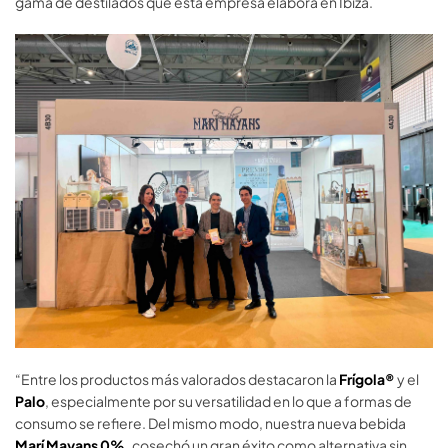
gama de destilados que esta empresa elabora en Ibiza.
“Entre los productos más valorados destacaron la
Frígola®
y el
Palo
, especialmente por su versatilidad en lo que a formas de
consumo se refiere. Del mismo modo, nuestra nueva bebida
Marí Mayans 0%,
cosechó un gran éxito como alternativa sin