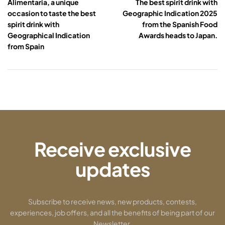
Alimentaria, a unique
The best spirit drink with
occasion to taste the best
Geographic Indication 2025
spirit drink with
from the Spanish Food
Geographical Indication
Awards heads to Japan.
from Spain
Receive exclusive
updates
Subscribe to receive news, new products, contests,
experiences, job offers, and all the benefits of being part of our
Newsletter.