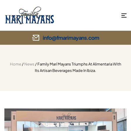
info@fmarimayans.com
Home
/
News
/ Family Marí Mayans Triumphs At Alimentaria With
Its Artisan Beverages Made In Ibiza.