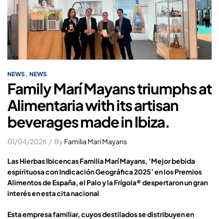
,
NEWS
NEWS
Family Marí Mayans triumphs at
Alimentaria with its artisan
beverages made in Ibiza.
01/04/2026
By
Familia Marí Mayans
Las Hierbas Ibicencas Familia Marí Mayans,
‘Mejor bebida
espirituosa con Indicación Geográfica 2025’ en los Premios
Alimentos de España, el Palo y la Frígola® despertaron un gran
interés en esta cita nacional
Esta empresa familiar, cuyos destilados se distribuyen en