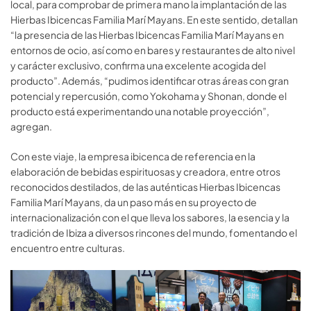
local, para comprobar de primera mano la implantación de las
Hierbas Ibicencas Familia Marí Mayans. En este sentido, detallan
“la presencia de las Hierbas Ibicencas Familia Marí Mayans en
entornos de ocio, así como en bares y restaurantes de alto nivel
y carácter exclusivo, confirma una excelente acogida del
producto”. Además, “pudimos identificar otras áreas con gran
potencial y repercusión, como Yokohama y Shonan, donde el
producto está experimentando una notable proyección”,
agregan.
Con este viaje, la empresa ibicenca de referencia en la
elaboración de bebidas espirituosas y creadora, entre otros
reconocidos destilados, de las auténticas Hierbas Ibicencas
Familia Marí Mayans, da un paso más en su proyecto de
internacionalización con el que lleva los sabores, la esencia y la
tradición de Ibiza a diversos rincones del mundo, fomentando el
encuentro entre culturas.