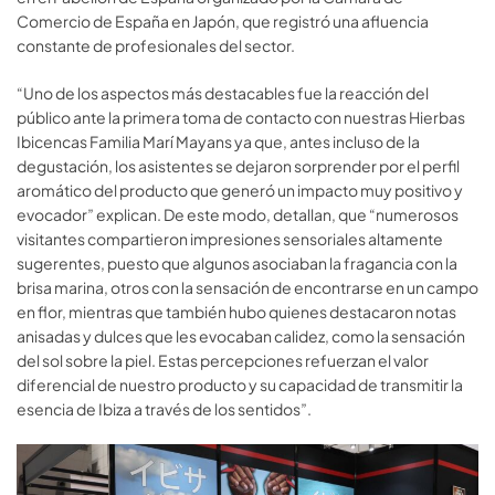
Comercio de España en Japón, que registró una afluencia
constante de profesionales del sector.
“Uno de los aspectos más destacables fue la reacción del
público ante la primera toma de contacto con nuestras Hierbas
Ibicencas Familia Marí Mayans ya que, antes incluso de la
degustación, los asistentes se dejaron sorprender por el perfil
aromático del producto que generó un impacto muy positivo y
evocador” explican. De este modo, detallan, que “numerosos
visitantes compartieron impresiones sensoriales altamente
sugerentes, puesto que algunos asociaban la fragancia con la
brisa marina, otros con la sensación de encontrarse en un campo
en flor, mientras que también hubo quienes destacaron notas
anisadas y dulces que les evocaban calidez, como la sensación
del sol sobre la piel. Estas percepciones refuerzan el valor
diferencial de nuestro producto y su capacidad de transmitir la
esencia de Ibiza a través de los sentidos”.