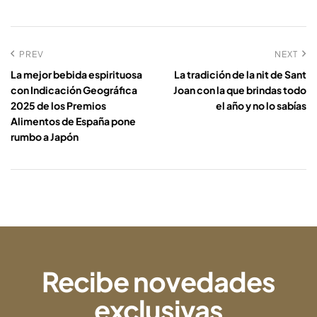
PREV
NEXT
La mejor bebida espirituosa
La tradición de la nit de Sant
con Indicación Geográfica
Joan con la que brindas todo
2025 de los Premios
el año y no lo sabías
Alimentos de España pone
rumbo a Japón
Recibe novedades
exclusivas