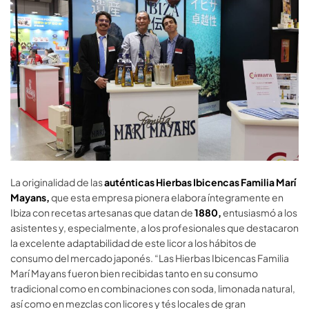
La originalidad de las
auténticas Hierbas
Ibicencas Familia Marí
Mayans
,
que esta empresa pionera elabora íntegramente en
Ibiza con recetas artesanas que datan de
1880
,
entusiasmó a los
asistentes y, especialmente, a los profesionales que destacaron
la excelente adaptabilidad de este licor a
los hábitos de
consumo del mercado japonés. “Las Hierbas Ibicencas Familia
Marí Mayans fueron bien recibidas tanto en su consumo
tradicional como en combinaciones con soda, limonada natural,
así como en mezclas con licores y tés locales de gran