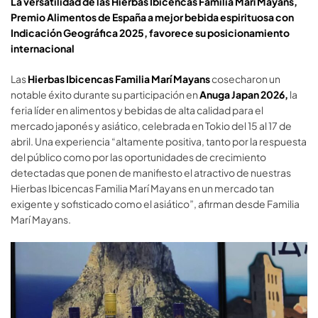
La versatilidad de
las Hierbas Ibicencas Familia Marí Mayans
,
Premio Alimentos de España a m
ejor
bebida espirituosa con
Indicación Geográfica 2025
,
favorece su posicionamiento
internacional
Las
Hierbas Ibicencas Familia Marí Mayans
cosecharon un
notable éxito durante su participación en
Anuga
Japan
2026,
la
feria líder en alimentos y bebidas de alta calidad para el
mercado japonés y asiático, celebrada en Tokio del 15 al 17 de
abril. Una experiencia “altamente positiva, tanto por la respuesta
del público como por las oportunidades de crecimiento
detectadas que ponen de manifiesto el atractivo de nuestras
Hierbas Ibicencas Familia Marí Mayans en un mercado tan
exigente y sofisticado como el asiático”, afirman desde Familia
Marí Mayans.