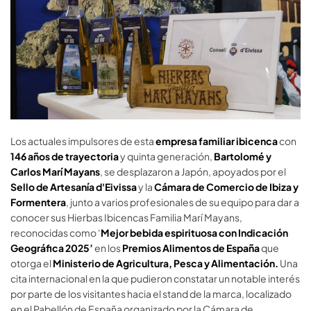
Los actuales impulsores de esta
empresa familiar ibicenca
con
146 años de trayectoria
y quinta generación,
Bartolomé y
Carlos Marí Mayans
, se desplazaron a Japón, apoyados por el
Sello de Artesanía d'Eivissa
y
la
Cámara de Comercio de Ibiza y
Formentera
, junto a varios profesionales de su equipo para dar a
conocer sus Hierbas Ibicencas Familia Marí Mayans,
reconocidas como ‘
M
ejor
bebida espirituosa con Indicación
Geográfica 2025
’
en los
Premios Alimentos de España
que
otorga el
Ministerio de Agricultura, Pesca y Alimentación
.
Una
cita internacional en la que pudieron constatar un notable interés
por parte de los visitantes hacia el stand de la marca, localizado
en el Pabellón de España organizado por la Cámara de