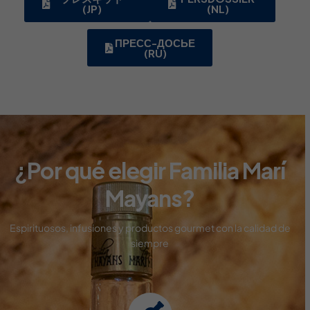
(JP)
(NL)
ПРЕСС-ДОСЬЕ
(RU)
¿Por qué elegir Familia Marí
Mayans?
Espirituosos, infusiones y productos gourmet con
la calidad de
siempre