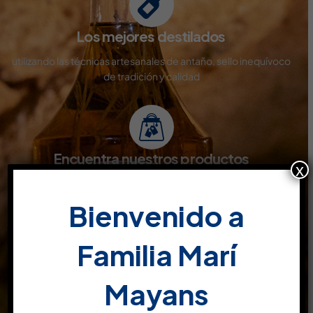
Los mejores destilados
utilizando las técnicas artesanales de antaño, sello inequívoco
de tradición y calidad
Encuentra nuestros productos
x
Disponibles en todo tipo de superficies comerciales y venta
online
Bienvenido a
Familia Marí
Productos de calidad
Mayans
son el resultado de pruebas y conocimientos, estudiados y