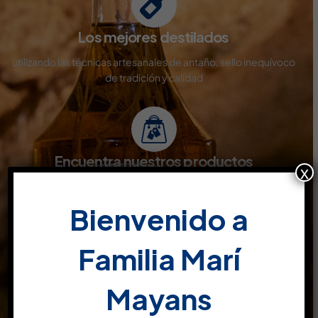
Los mejores destilados
utilizando las técnicas artesanales de antaño, sello inequívoco
de tradición y calidad
Encuentra nuestros productos
x
Disponibles en todo tipo de superficies comerciales y venta
online
Bienvenido a
Familia Marí
Productos de calidad
Mayans
son el resultado de pruebas y conocimientos, estudiados y