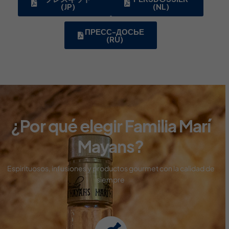
(JP)
(NL)
ПРЕСС-ДОСЬЕ
(RU)
¿Por qué elegir Familia Marí
Mayans?
Espirituosos, infusiones y productos gourmet con
la calidad de
siempre