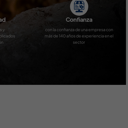
ad
Confianza
s y
con la confianza de una empresa con
plicados
más de 140 años de experiencia en el
ón
sector
ntral and easy to explore. Supporting games add variety
ty. Pokies are prominently featured across all sections.