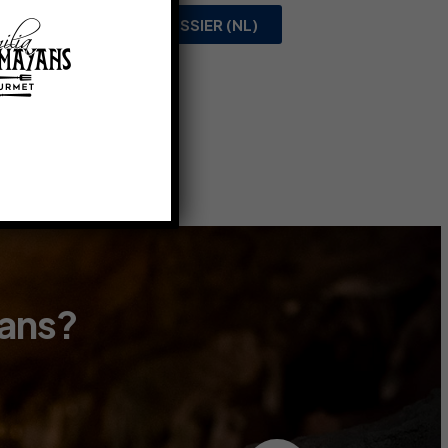
PERSDOSSIER (NL)
yans?