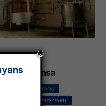
x
ayans
sier de Prensa
)
PRESS KIT (EN)
DOSSIER STAMPA (IT)