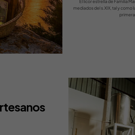
El licor estrella de Familia
mediados del s.XIX, tal y como 
primera
artesanos