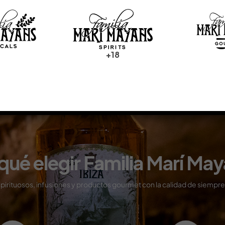
プレスキット (JP)
ПРЕСС-ДОСЬЕ (RU)
+18
qué elegir Familia Marí Ma
pirituosos, infusiones y productos gourmet con
la calidad de siempre