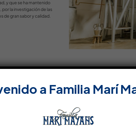
ad, y que se ha mantenido
 por la investigación de las
es de gran sabor y calidad.
venido a Familia Marí M
Do
DOSIER DE PRENSA (ES
PRESSEDOSSIER (DE)