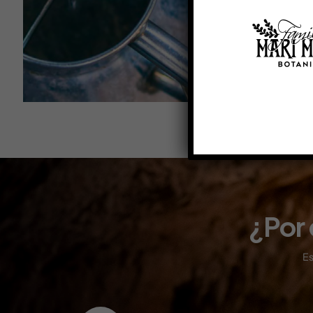
¿Por 
Es