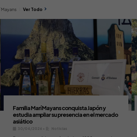
rí Mayans
Ver Todo
Familia Marí Mayans conquista Japón y
estudia ampliar su presencia en el mercado
asiático
30/04/2026
•
Noticias