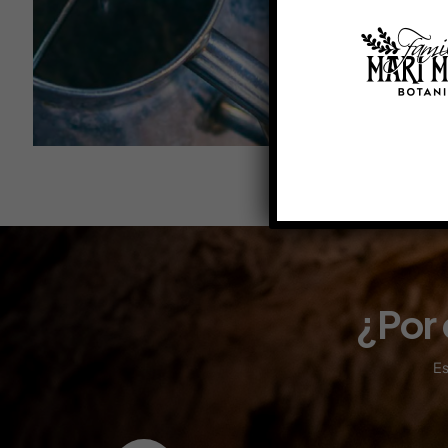
¿Por 
Es