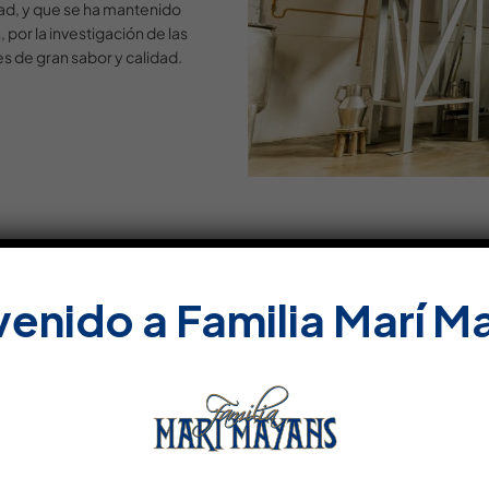
ad, y que se ha mantenido
 por la investigación de las
es de gran sabor y calidad.
venido a Familia Marí M
Do
DOSIER DE PRENSA (ES
PRESSEDOSSIER (DE)