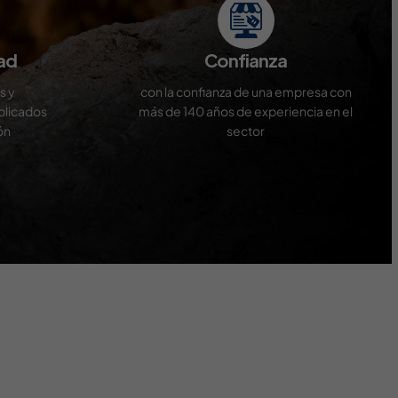
ad
Confianza
s y
con la confianza de una empresa con
plicados
más de 140 años de experiencia en el
ón
sector
ntral and easy to explore. Supporting games add variety
ty. Pokies are prominently featured across all sections.