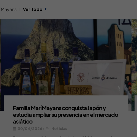
rí Mayans
Ver Todo
Familia Marí Mayans conquista Japón y
estudia ampliar su presencia en el mercado
asiático
30/04/2026
•
Noticias