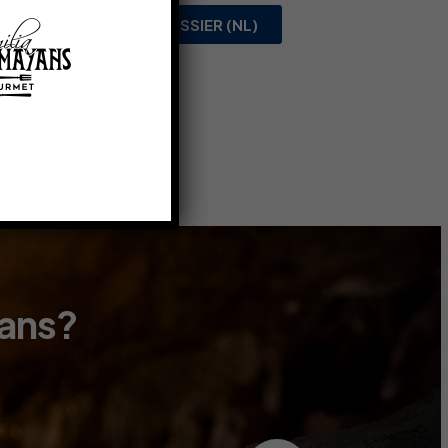
PERSDOSSIER (NL)
yans?