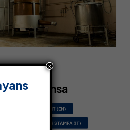
x
ayans
sier de Prensa
)
PRESS KIT (EN)
DOSSIER STAMPA (IT)