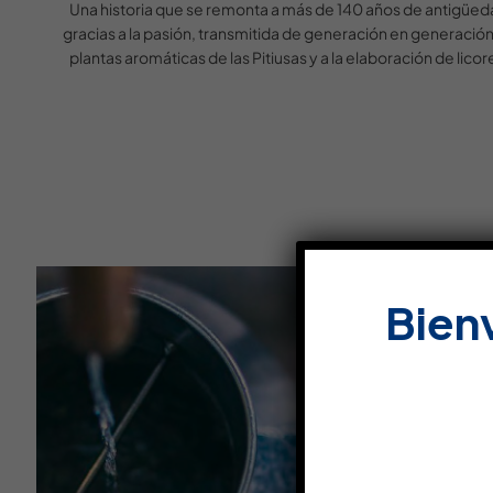
Una historia que se remonta a más de 140 años de antigüed
gracias a la pasión, transmitida de generación en generación,
plantas aromáticas de las Pitiusas y a la elaboración de licor
Bien