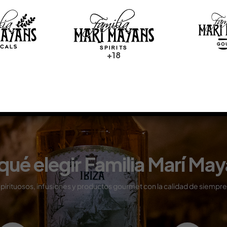
プレスキット (JP)
ПРЕСС-ДОСЬЕ (RU)
+18
qué elegir Familia Marí Ma
pirituosos, infusiones y productos gourmet con
la calidad de siempre