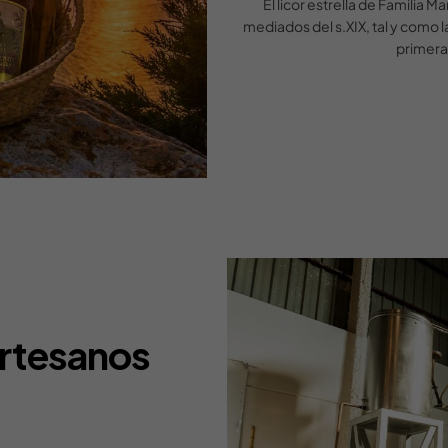
El licor estrella de Familia
mediados del s.XIX, tal y como 
primera
artesanos