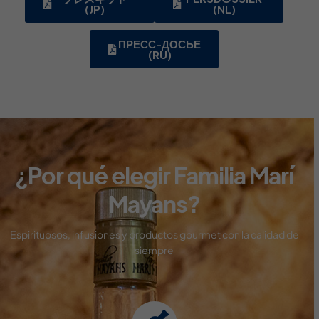
(JP)
(NL)
ПРЕСС-ДОСЬЕ
(RU)
¿Por qué elegir Familia Marí
Mayans?
Espirituosos, infusiones y productos gourmet con
la calidad de
siempre