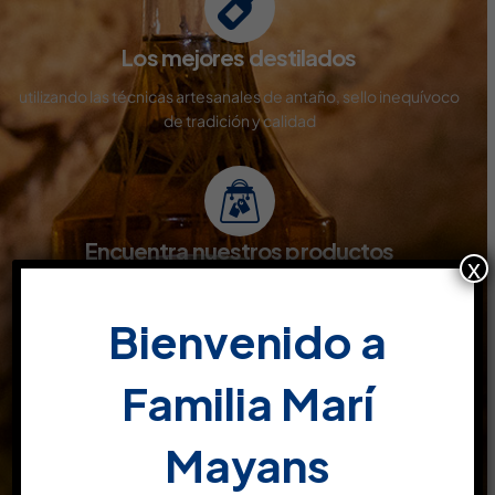
Los mejores destilados
utilizando las técnicas artesanales de antaño, sello inequívoco
de tradición y calidad
Encuentra nuestros productos
x
Disponibles en todo tipo de superficies comerciales y venta
online
Bienvenido a
Familia Marí
Productos de calidad
Mayans
son el resultado de pruebas y conocimientos, estudiados y