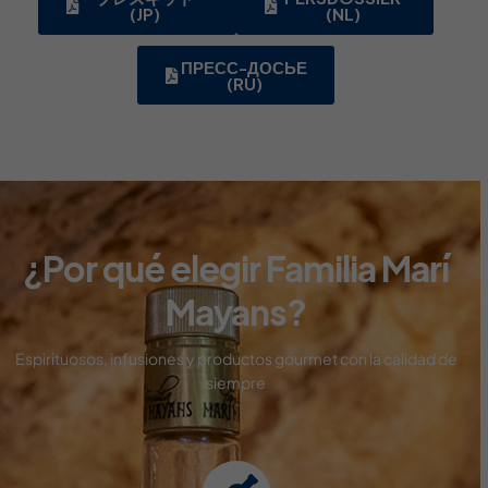
(JP)
(NL)
ПРЕСС-ДОСЬЕ
(RU)
¿Por qué elegir Familia Marí
Mayans?
Espirituosos, infusiones y productos gourmet con
la calidad de
siempre