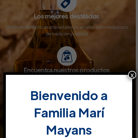
Los mejores destilados
utilizando las técnicas artesanales de antaño, sello inequívoco
de tradición y calidad
Encuentra nuestros productos
x
Disponibles en todo tipo de superficies comerciales y venta
online
Bienvenido a
Familia Marí
Productos de calidad
Mayans
son el resultado de pruebas y conocimientos, estudiados y