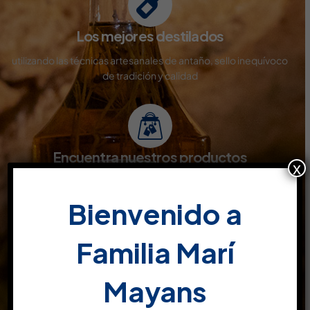
Los mejores destilados
utilizando las técnicas artesanales de antaño, sello inequívoco
de tradición y calidad
Encuentra nuestros productos
x
Disponibles en todo tipo de superficies comerciales y venta
online
Bienvenido a
Familia Marí
Productos de calidad
Mayans
son el resultado de pruebas y conocimientos, estudiados y