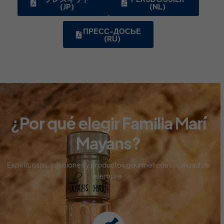
(JP)
(NL)
ПРЕСС-ДОСЬЕ
(RU)
¿Por qué elegir Familia Marí
Mayans?
Espirituosos, infusiones y productos gourmet con
la calidad de
siempre