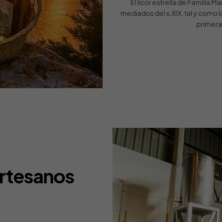
El licor estrella de Familia
mediados del s.XIX, tal y como 
primera
artesanos