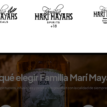
プレスキット (JP)
ПРЕСС-ДОСЬЕ (RU)
+18
qué elegir Familia Marí Ma
pirituosos, infusiones y productos gourmet con
la calidad de siempre