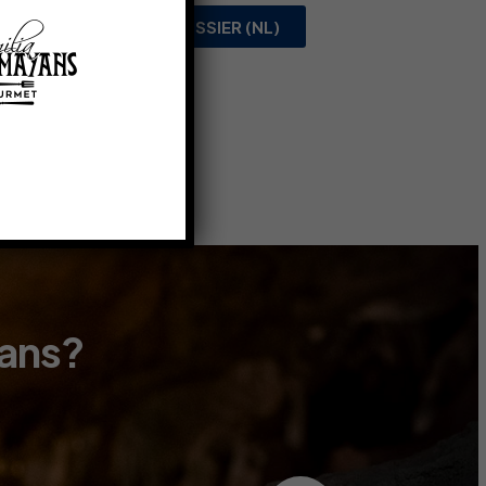
PERSDOSSIER (NL)
yans?