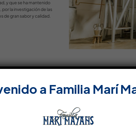
ad, y que se ha mantenido
 por la investigación de las
es de gran sabor y calidad.
venido a Familia Marí M
Do
DOSIER DE PRENSA (ES
PRESSEDOSSIER (DE)