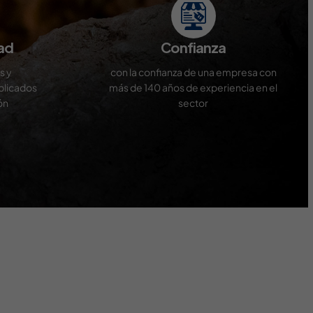
ad
Confianza
s y
con la confianza de una empresa con
plicados
más de 140 años de experiencia en el
ón
sector
ntral and easy to explore. Supporting games add variety
ty. Pokies are prominently featured across all sections.