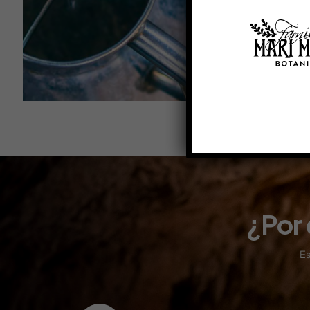
¿Por 
Es