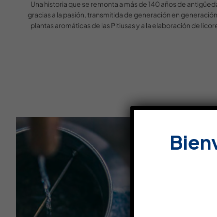
Una historia que se remonta a más de 140 años de antigüed
gracias a la pasión, transmitida de generación en generación,
plantas aromáticas de las Pitiusas y a la elaboración de licor
Bien