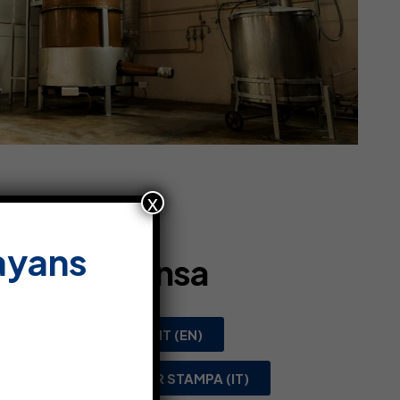
x
ayans
sier de Prensa
)
PRESS KIT (EN)
DOSSIER STAMPA (IT)