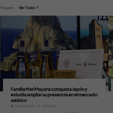
rí Mayans
Ver Todo
Familia Marí Mayans conquista Japón y
estudia ampliar su presencia en el mercado
asiático
30/04/2026
•
Noticias