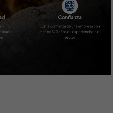
ad
Confianza
s y
con la confianza de una empresa con
plicados
más de 140 años de experiencia en el
ón
sector
ntral and easy to explore. Supporting games add variety
ty. Pokies are prominently featured across all sections.