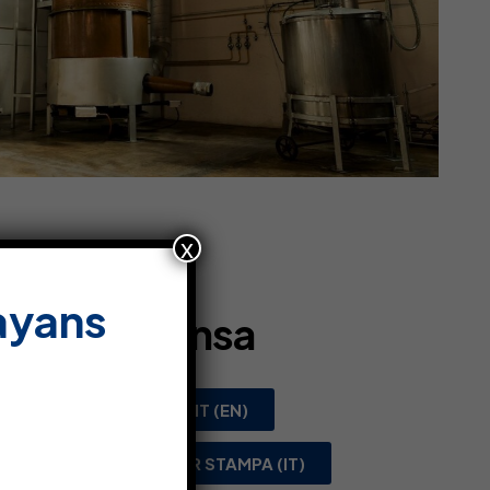
x
ayans
sier de Prensa
)
PRESS KIT (EN)
DOSSIER STAMPA (IT)