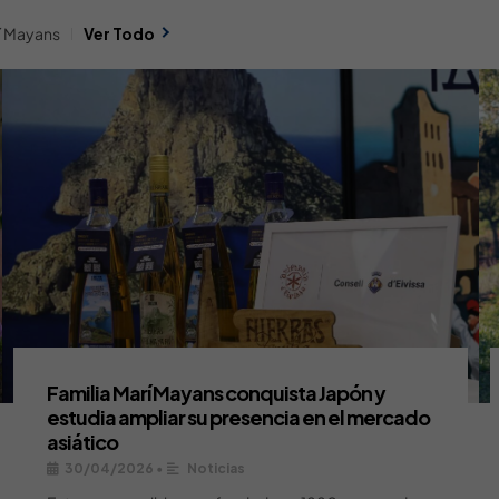
rí Mayans
Ver Todo
Familia Marí Mayans conquista Japón y
estudia ampliar su presencia en el mercado
asiático
30/04/2026
•
Noticias