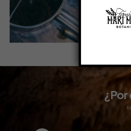
¿Por 
Es