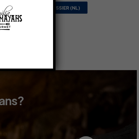
PERSDOSSIER (NL)
yans?