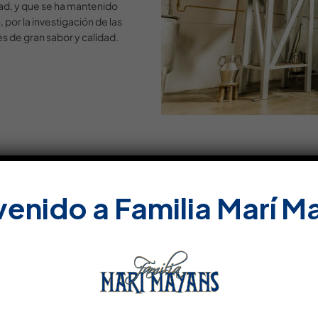
ad, y que se ha mantenido
 por la investigación de las
es de gran sabor y calidad.
venido a Familia Marí M
Do
DOSIER DE PRENSA (ES
PRESSEDOSSIER (DE)