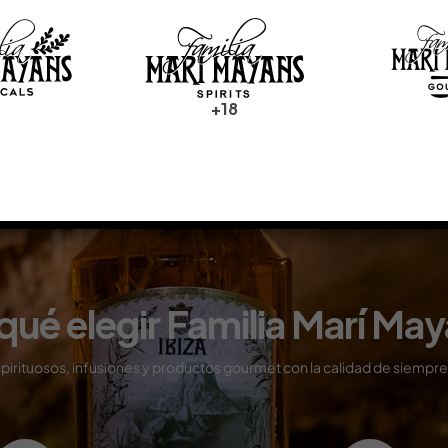
プレスキット (JP)
ПРЕСС-ДОСЬЕ (RU)
+18
qué elegir Familia Marí Ma
pirituosos, infusiones y productos gourmet con
la calidad de siempre