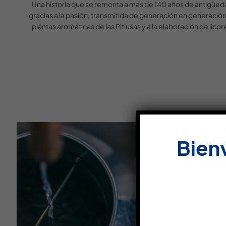
Una historia que se remonta a más de 140 años de antigüed
gracias a la pasión, transmitida de generación en generación,
plantas aromáticas de las Pitiusas y a la elaboración de licor
Bien