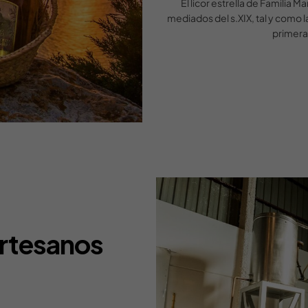
El licor estrella de Familia
mediados del s.XIX, tal y como 
primera
artesanos